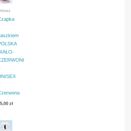
dzież
Czapka
z
daszkiem
POLSKA
BIAŁO-
CZERWONI
–
UNISEX
–
Czerwona
35,00
zł