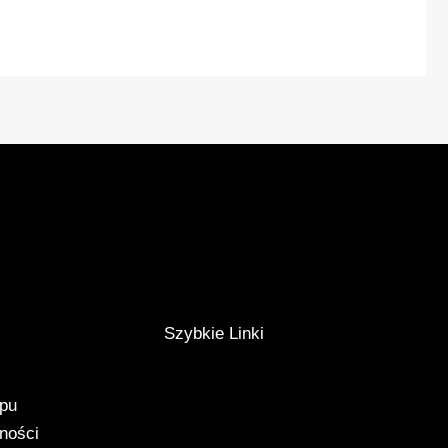
Szybkie Linki
epu
tności