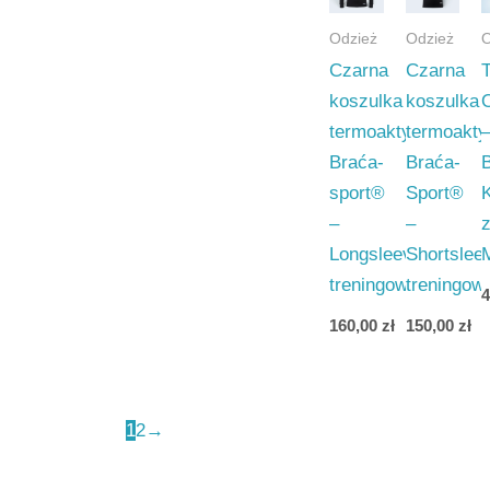
Odzież
Odzież
O
Czarna
Czarna
T
koszulka
koszulka
termoaktywna
termoakt
Braća-
Braća-
B
sport®
Sport®
–
–
Longsleeve
Shortslee
treningowa
treningow
160,00
zł
150,00
zł
1
2
→