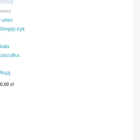
dzież
-shirt
Olimpijczyk
ywna
–
iała
Koszulka
z
ve
Misją
a
40,00
zł