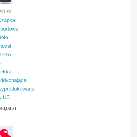
dzież
Czapka
sportowa
ywna
Nelo
model
Gorro
–
ve
Lekka,
a
oddychająca,
wyprodukowana
w UE
140,00
zł