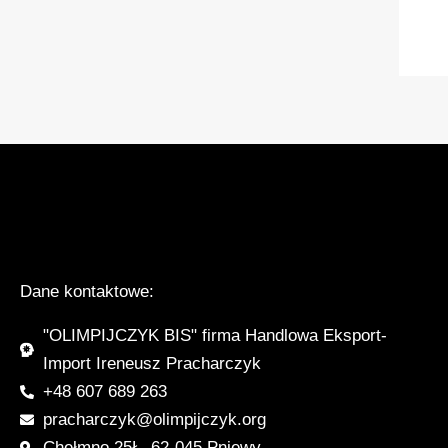
Dane kontaktowe:
"OLIMPIJCZYK BIS" firma Handlowa Eksport-
Import Ireneusz Pracharczyk
+48 607 689 263
pracharczyk@olimpijczyk.org
Chełmno 25Ł, 62-045 Pniewy