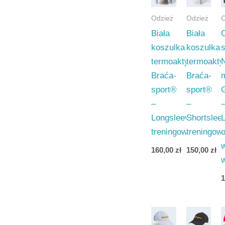
Odzież
Odzież
O
Biała
Biała
koszulka
koszulka
termoaktywna
termoakt
Braća-
Braća-
sport®
sport®
–
–
Longsleeve
Shortslee
treningowa
treningow
160,00
zł
150,00
zł