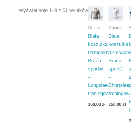
Wyświetlanie 1–9 z 51 wyników
Odzież
Odzież
A
Biała
Biała
B
koszulka
koszulka
f
termoaktywna
termoakt
Braća-
Braća-
sport®
sport®
–
–
Longsleeve
Shortslee
treningowa
treningow
160,00
zł
150,00
zł