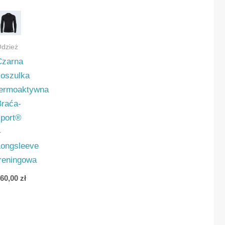
dzież
Czarna
koszulka
termoaktywna
Braća-
sport®
NI
–
Longsleeve
treningowa
160,00
zł