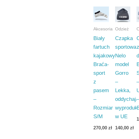
Akcesoria
Odzież
O
Biały
Czapka
fartuch
sportowa
kajakowy
Nelo
Braća-
model
sport
Gorro
z
–
pasem
Lekka,
–
oddychają
Rozmiar
wyproduk
B
S/M
w UE
270,00
zł
140,00
zł