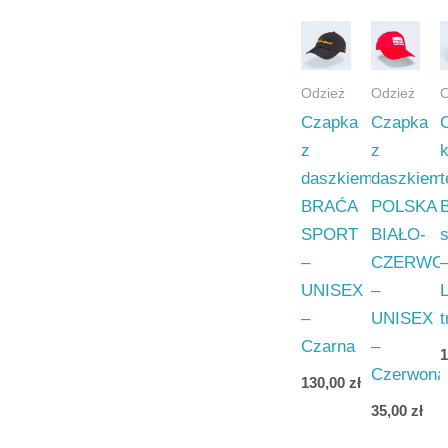
Odzież
Odzież
O
Czapka
Czapka
z
z
daszkiem
daszkiem
BRAĆA
POLSKA
SPORT
BIAŁO-
–
CZERWO
UNISEX
–
–
UNISEX
Czarna
–
Czerwona
130,00
zł
35,00
zł