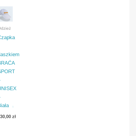
dzież
Czapka
z
daszkiem
BRAĆA
SPORT
–
UNISEX
ca,
–
owana
iała
130,00
zł