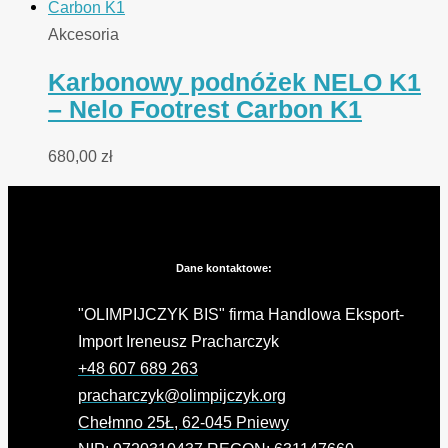
Akcesoria
Karbonowy podnóżek NELO K1
– Nelo Footrest Carbon K1
680,00
zł
Dane kontaktowe:
"OLIMPIJCZYK BIS" firma Handlowa Eksport-
Import Ireneusz Pracharczyk
+48 607 689 263
pracharczyk@olimpijczyk.org
Chełmno 25Ł, 62-045 Pniewy