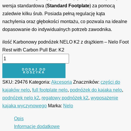
wersja standardowa (
Standard Footplate
) za pomocą
zaledwie kilku śrub. Posiada pełną regulację kąta
nachylenia oraz głębokości montażu, co pozwala na idealne
dopasowanie do indywidualnych potrzeb zawodnika.
ilość Karbonowy podnóżek NELO K2 z drążkiem – Nelo Foot
Rest with Carbon Pull Bar: K2
DODAJ DO
KOSZYKA
SKU:
29476
Kategoria:
Akcesoria
Znaczników:
części do
kajaków nelo
,
full footplate nelo
,
podnóżek do kajaka nelo
,
podnóżek nelo k2
,
regatowy podnóżek k2
,
wyposażenie
kajaka wyczynowego
Marka:
Nelo
Opis
Informacje dodatkowe