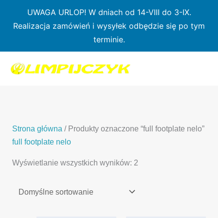
Przejdź
UWAGA URLOP! W dniach od 14-VIII do 3-IX.
do
Realizacja zamówień i wysyłek odbędzie się po tym
treści
terminie.
1
7
3
1
3
2
0
p
6
3
p
p
p
r
p
p
r
r
r
o
r
r
o
o
o
d
o
o
d
d
Strona główna
/ Produkty oznaczone “full footplate nelo”
d
u
d
d
u
u
full footplate nelo
u
k
u
u
k
k
Wyświetlanie wszystkich wyników: 2
k
t
k
k
t
t
t
ó
t
t
y
y
ó
w
ó
ó
w
w
w