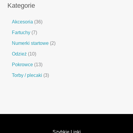
Kategorie
Akcesoria
36
Fartuchy
7
Numerki startowe
2
Odzież
10
Pokrowce
13
Torby / plecaki
3
Szybkie Linki