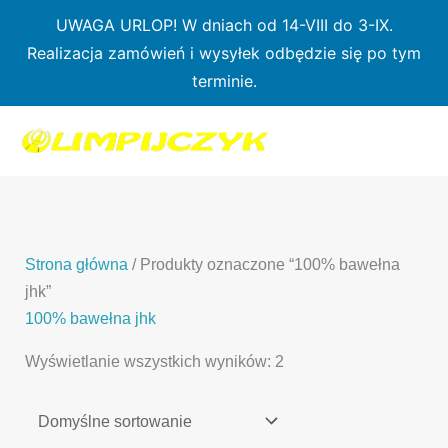
Przejdź
UWAGA URLOP! W dniach od 14-VIII do 3-IX.
do
Realizacja zamówień i wysyłek odbędzie się po tym
treści
terminie.
1
7
3
1
3
2
0
p
6
3
p
p
p
r
p
p
r
r
r
o
r
r
o
o
o
d
o
o
d
d
Strona główna
/ Produkty oznaczone “100% bawełna
d
u
d
d
u
u
jhk”
u
k
u
u
k
k
100% bawełna jhk
k
t
k
k
t
t
Wyświetlanie wszystkich wyników: 2
t
ó
t
t
y
y
ó
w
ó
ó
w
w
w