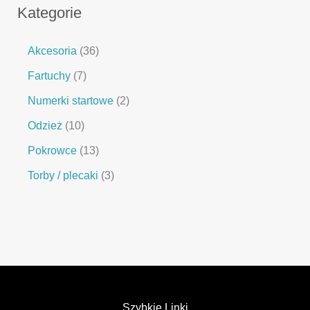
Kategorie
Akcesoria
36
Fartuchy
7
Numerki startowe
2
Odzież
10
Pokrowce
13
Torby / plecaki
3
Szybkie Linki