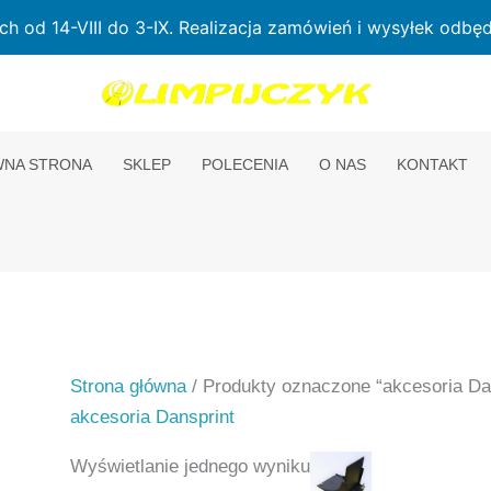
od 14-VIII do 3-IX. Realizacja zamówień i wysyłek odbędz
NA STRONA
SKLEP
POLECENIA
O NAS
KONTAKT
Strona główna
/ Produkty oznaczone “akcesoria Da
akcesoria Dansprint
Wyświetlanie jednego wyniku