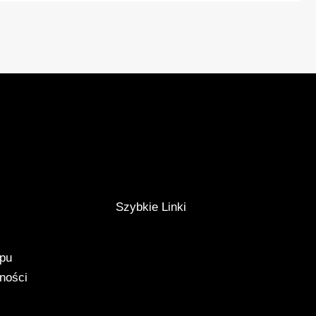
Szybkie Linki
epu
tności