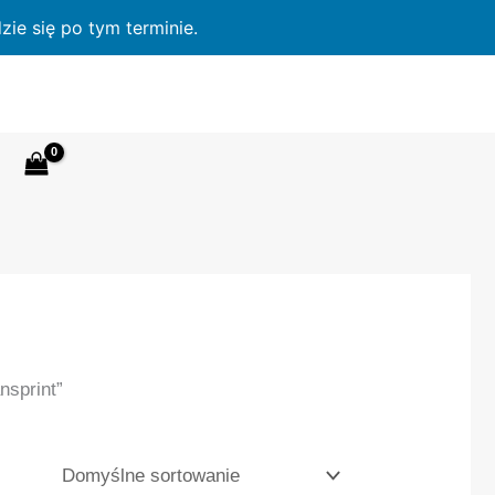
ie się po tym terminie.
nsprint”