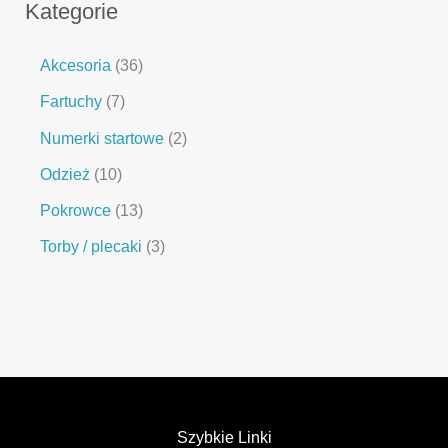
Kategorie
Akcesoria
36
Fartuchy
7
Numerki startowe
2
Odzież
10
Pokrowce
13
Torby / plecaki
3
Szybkie Linki