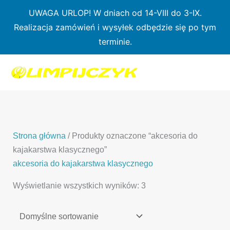
Przejdź
UWAGA URLOP! W dniach od 14-VIII do 3-IX.
do
Realizacja zamówień i wysyłek odbędzie się po tym
treści
terminie.
1
7
3
1
3
2
0
p
6
3
p
p
p
r
p
p
r
r
r
o
r
r
o
o
o
d
o
o
d
d
Strona główna
/ Produkty oznaczone “akcesoria do
d
u
d
d
u
u
kajakarstwa klasycznego”
u
k
u
u
k
k
akcesoria do kajakarstwa klasycznego
k
t
k
k
t
t
Wyświetlanie wszystkich wyników: 3
t
ó
t
t
y
y
ó
w
ó
ó
w
w
w