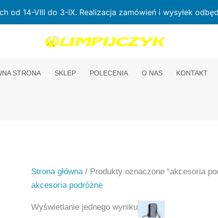
od 14-VIII do 3-IX. Realizacja zamówień i wysyłek odbędz
NA STRONA
SKLEP
POLECENIA
O NAS
KONTAKT
Strona główna
/ Produkty oznaczone “akcesoria po
akcesoria podróżne
Wyświetlanie jednego wyniku