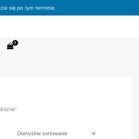
ie się po tym terminie.
dróżne”