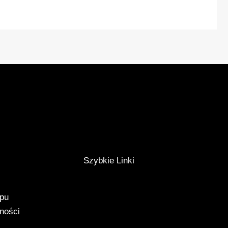
Szybkie Linki
epu
tności