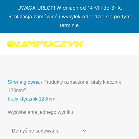
Przejdź
UWAGA URLOP! W dniach od 14-VIII do 3-IX.
do
Realizacja zamówień i wysyłek odbędzie się po tym
treści
terminie.
1
7
3
1
3
2
0
p
6
3
p
p
p
r
p
p
r
r
r
o
r
r
o
o
o
d
o
o
d
d
Strona główna
/ Produkty oznaczone “biały klęcznik
d
u
d
d
u
u
120mm”
u
k
u
u
k
k
biały klęcznik 120mm
k
t
k
k
t
t
Wyświetlanie jednego wyniku
t
ó
t
t
y
y
ó
w
ó
ó
w
w
w