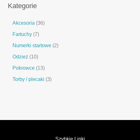
Kategorie
Akcesoria
36
Fartuchy
7
Numerki startowe
2
Odzież
10
Pokrowce
13
Torby / plecaki
3
Szybkie Linki