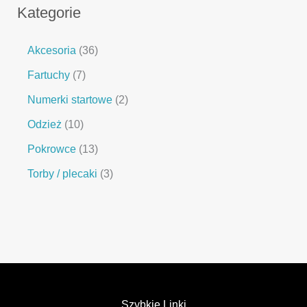
Kategorie
Akcesoria
36
Fartuchy
7
Numerki startowe
2
Odzież
10
Pokrowce
13
Torby / plecaki
3
Szybkie Linki