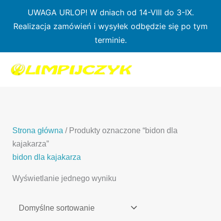
Przejdź
UWAGA URLOP! W dniach od 14-VIII do 3-IX.
do
Realizacja zamówień i wysyłek odbędzie się po tym
treści
terminie.
1
7
3
1
3
2
0
p
6
3
p
p
p
r
p
p
r
r
r
o
r
r
o
o
o
d
o
o
d
d
Strona główna
/ Produkty oznaczone “bidon dla
d
u
d
d
u
u
kajakarza”
u
k
u
u
k
k
bidon dla kajakarza
k
t
k
k
t
t
Wyświetlanie jednego wyniku
t
ó
t
t
y
y
ó
w
ó
ó
w
w
w