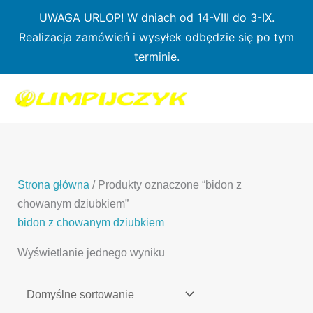
Przejdź
UWAGA URLOP! W dniach od 14-VIII do 3-IX.
do
Realizacja zamówień i wysyłek odbędzie się po tym
treści
terminie.
1
7
3
1
3
2
0
p
6
3
p
p
p
r
p
p
r
r
r
o
r
r
o
o
o
d
o
o
d
d
Strona główna
/ Produkty oznaczone “bidon z
d
u
d
d
u
u
chowanym dziubkiem”
u
k
u
u
k
k
bidon z chowanym dziubkiem
k
t
k
k
t
t
Wyświetlanie jednego wyniku
t
ó
t
t
y
y
ó
w
ó
ó
w
w
w