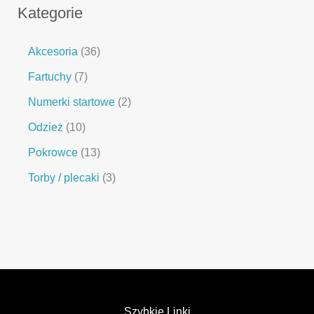
Kategorie
Akcesoria
36
Fartuchy
7
Numerki startowe
2
Odzież
10
Pokrowce
13
Torby / plecaki
3
Szybkie Linki