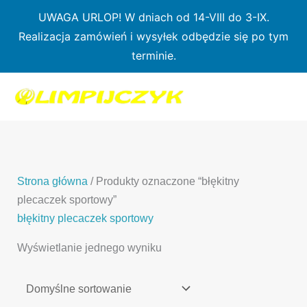
Przejdź
UWAGA URLOP! W dniach od 14-VIII do 3-IX.
do
Realizacja zamówień i wysyłek odbędzie się po tym
treści
terminie.
1
7
3
1
3
2
0
p
6
3
p
p
p
r
p
p
r
r
r
o
r
r
o
o
o
d
o
o
d
d
Strona główna
/ Produkty oznaczone “błękitny
d
u
d
d
u
u
plecaczek sportowy”
u
k
u
u
k
k
błękitny plecaczek sportowy
k
t
k
k
t
t
Wyświetlanie jednego wyniku
t
ó
t
t
y
y
ó
w
ó
ó
w
w
w