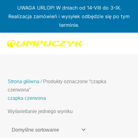
Przejdź
UWAGA URLOP! W dniach od 14-VIII do 3-IX.
do
Realizacja zamówień i wysyłek odbędzie się po tym
treści
terminie.
1
7
3
1
3
2
0
p
6
3
p
p
p
r
p
p
r
r
r
o
r
r
o
o
o
d
o
o
d
d
Strona główna
/ Produkty oznaczone “czapka
d
u
d
d
u
u
czerwona”
u
k
u
u
k
k
czapka czerwona
k
t
k
k
t
t
Wyświetlanie jednego wyniku
t
ó
t
t
y
y
ó
w
ó
ó
w
w
w