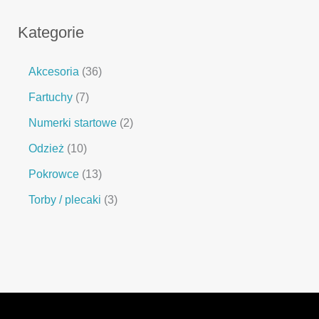
Kategorie
Akcesoria
36
Fartuchy
7
Numerki startowe
2
Odzież
10
Pokrowce
13
Torby / plecaki
3