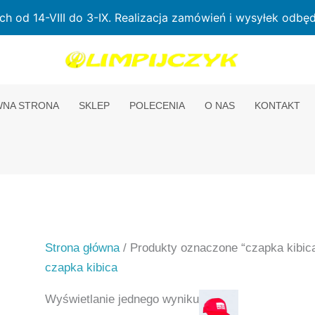
od 14-VIII do 3-IX. Realizacja zamówień i wysyłek odbędz
NA STRONA
SKLEP
POLECENIA
O NAS
KONTAKT
Strona główna
/ Produkty oznaczone “czapka kibic
czapka kibica
Wyświetlanie jednego wyniku