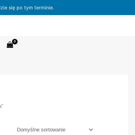
ie się po tym terminie.
a”