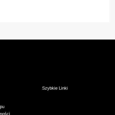
Szybkie Linki
epu
tności