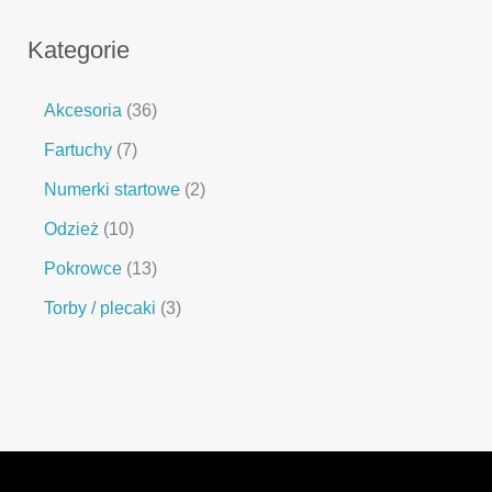
Kategorie
Akcesoria
36
Fartuchy
7
Numerki startowe
2
Odzież
10
Pokrowce
13
Torby / plecaki
3