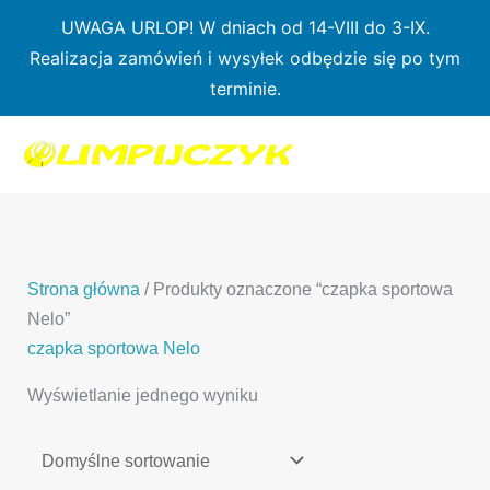
Przejdź
UWAGA URLOP! W dniach od 14-VIII do 3-IX.
do
Realizacja zamówień i wysyłek odbędzie się po tym
treści
terminie.
1
7
3
1
3
2
0
p
6
3
p
p
p
r
p
p
r
r
r
o
r
r
o
o
o
d
o
o
d
d
Strona główna
/ Produkty oznaczone “czapka sportowa
d
u
d
d
u
u
Nelo”
u
k
u
u
k
k
czapka sportowa Nelo
k
t
k
k
t
t
Wyświetlanie jednego wyniku
t
ó
t
t
y
y
ó
w
ó
ó
w
w
w