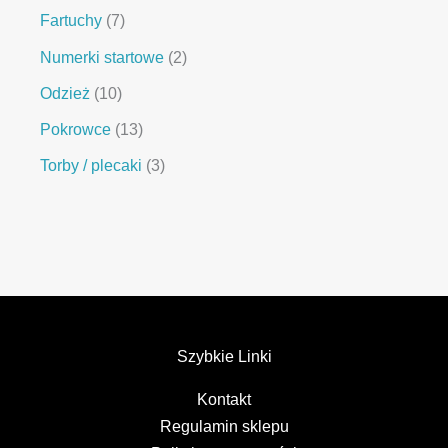
Fartuchy
7
Numerki startowe
2
Odzież
10
Pokrowce
13
Torby / plecaki
3
Szybkie Linki
Kontakt
Regulamin sklepu