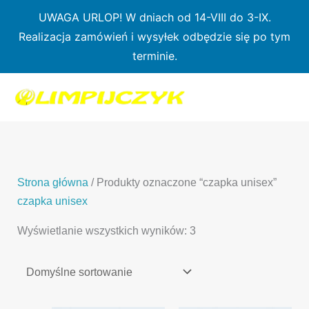
Przejdź
UWAGA URLOP! W dniach od 14-VIII do 3-IX.
do
Realizacja zamówień i wysyłek odbędzie się po tym
treści
terminie.
1
7
3
1
3
2
0
p
6
3
p
p
p
r
p
p
r
r
r
o
r
r
o
o
o
d
o
o
d
d
Strona główna
/ Produkty oznaczone “czapka unisex”
d
u
d
d
u
u
czapka unisex
u
k
u
u
k
k
Wyświetlanie wszystkich wyników: 3
k
t
k
k
t
t
t
ó
t
t
y
y
ó
w
ó
ó
w
w
w