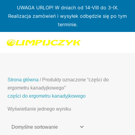
Przejdź
UWAGA URLOP! W dniach od 14-VIII do 3-IX.
do
Realizacja zamówień i wysyłek odbędzie się po tym
treści
terminie.
1
7
3
1
3
2
0
p
6
3
p
p
p
r
p
p
r
r
r
o
r
r
o
o
o
d
o
o
d
d
Strona główna
/ Produkty oznaczone “części do
d
u
d
d
u
u
ergometru kanadyjkowego”
u
k
u
u
k
k
części do ergometru kanadyjkowego
k
t
k
k
t
t
Wyświetlanie jednego wyniku
t
ó
t
t
y
y
ó
w
ó
ó
w
w
w