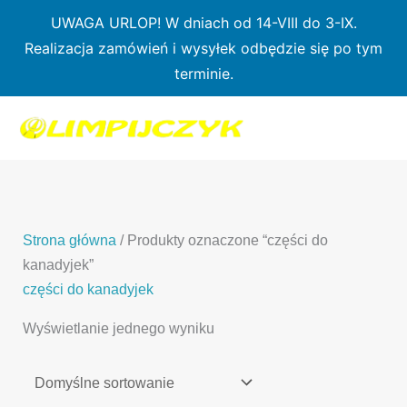
Przejdź
UWAGA URLOP! W dniach od 14-VIII do 3-IX.
do
Realizacja zamówień i wysyłek odbędzie się po tym
treści
terminie.
1
7
3
1
3
2
0
p
6
3
p
p
p
r
p
p
r
r
r
o
r
r
o
o
o
d
o
o
d
d
Strona główna
/ Produkty oznaczone “części do
d
u
d
d
u
u
kanadyjek”
u
k
u
u
k
k
części do kanadyjek
k
t
k
k
t
t
Wyświetlanie jednego wyniku
t
ó
t
t
y
y
ó
w
ó
ó
w
w
w