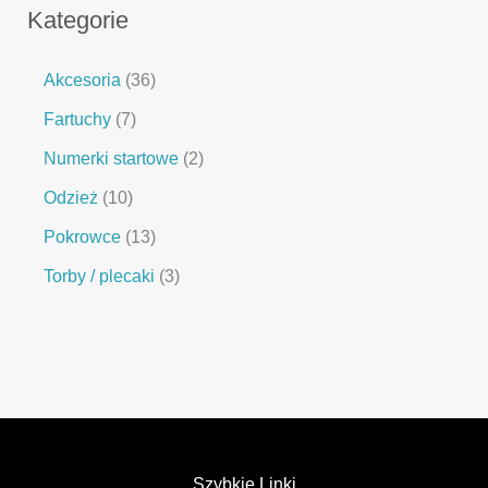
Kategorie
Akcesoria
36
Fartuchy
7
Numerki startowe
2
Odzież
10
Pokrowce
13
Torby / plecaki
3
Szybkie Linki