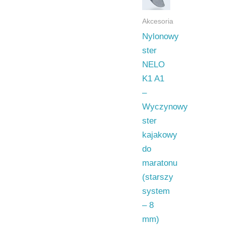
Akcesoria
Nylonowy
ster
NELO
K1 A1
–
Wyczynowy
ster
kajakowy
do
maratonu
(starszy
system
– 8
mm)