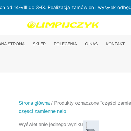
od 14-VIII do 3-IX. Realizacja zamówień i wysyłek odbędz
NA STRONA
SKLEP
POLECENIA
O NAS
KONTAKT
Strona główna
/ Produkty oznaczone “części zamie
części zamienne nelo
Wyświetlanie jednego wyniku