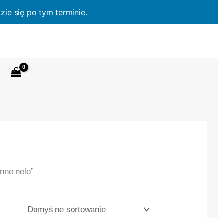
ie się po tym terminie.
nne nelo”