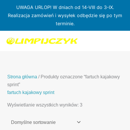
Przejdź
UWAGA URLOP! W dniach od 14-VIII do 3-IX.
do
Realizacja zamówień i wysyłek odbędzie się po tym
treści
terminie.
1
7
3
1
3
2
0
p
6
3
p
p
p
r
p
p
r
r
r
o
r
r
o
o
o
d
o
o
d
d
Strona główna
/ Produkty oznaczone “fartuch kajakowy
d
u
d
d
u
u
sprint”
u
k
u
u
k
k
fartuch kajakowy sprint
k
t
k
k
t
t
Wyświetlanie wszystkich wyników: 3
t
ó
t
t
y
y
ó
w
ó
ó
w
w
w