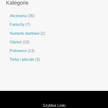
Kategorie
Akcesoria
36
Fartuchy
7
Numerki startowe
2
Odzież
10
Pokrowce
13
Torby / plecaki
3
Szybkie Linki