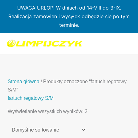
Przejdź
UWAGA URLOP! W dniach od 14-VIII do 3-IX.
do
Realizacja zamówień i wysyłek odbędzie się po tym
treści
terminie.
1
7
3
1
3
2
0
p
6
3
p
p
p
r
p
p
r
r
r
o
r
r
o
o
o
d
o
o
d
d
Strona główna
/ Produkty oznaczone “fartuch regatowy
d
u
d
d
u
u
S/M”
u
k
u
u
k
k
fartuch regatowy S/M
k
t
k
k
t
t
Wyświetlanie wszystkich wyników: 2
t
ó
t
t
y
y
ó
w
ó
ó
w
w
w