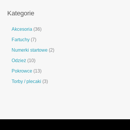
Kategorie
Akcesoria
36
Fartuchy
7
Numerki startowe
2
Odzież
10
Pokrowce
13
Torby / plecaki
3