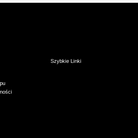
Szybkie Linki
epu
tności