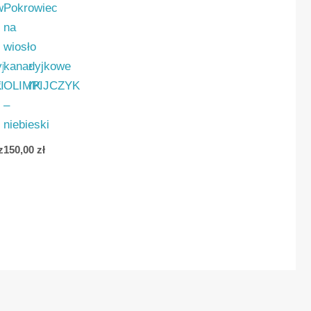
wiec
Pokrowiec
na
wiosło
yjkowe
kanadyjkowe
K
IJCZYK
OLIMPIJCZYK
–
niebieski
zł
150,00
zł