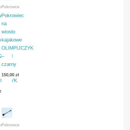
ce
Pokrowce
wiec
Pokrowiec
na
wiosło
n
kajakowe
OLIMPIJCZYK
ZYCH
–
czarny
150,00
zł
IJCZYK
zł
ce
Pokrowce