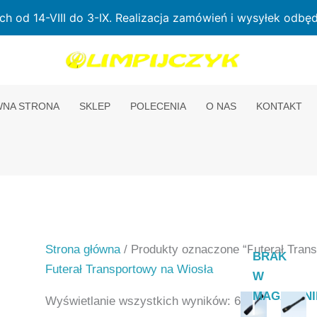
od 14-VIII do 3-IX. Realizacja zamówień i wysyłek odbędz
NA STRONA
SKLEP
POLECENIA
O NAS
KONTAKT
Strona główna
/ Produkty oznaczone “Futerał Tran
BRAK
Futerał Transportowy na Wiosła
W
MAGAZYNI
Wyświetlanie wszystkich wyników: 6