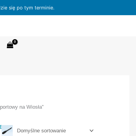
ie się po tym terminie.
sportowy na Wiosła”
E