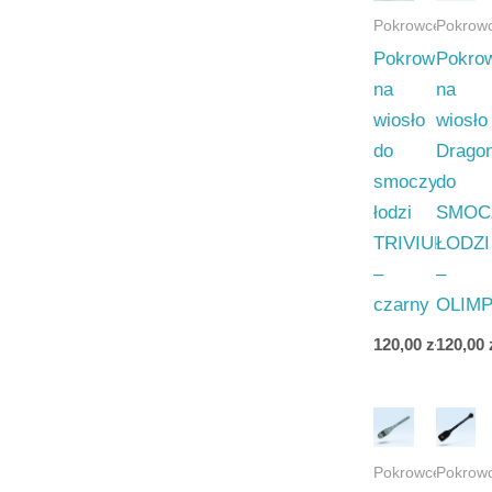
Pokrowce
Pokrow
Pokrowiec
Pokro
na
na
wiosło
wiosło
do
Drago
smoczych
do
łodzi
SMOC
TRIVIUM
ŁODZI
–
–
czarny
OLIMP
120,00
zł
120,00
Pokrowce
Pokrow