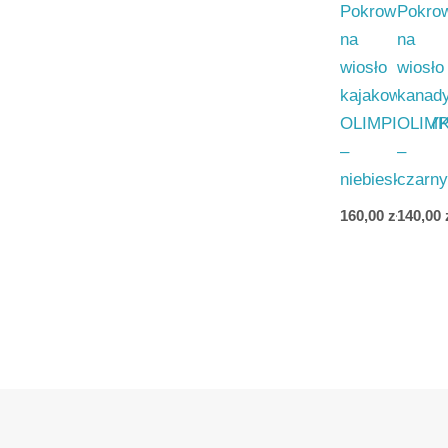
Pokrowiec
Pokro
na
na
wiosło
wiosło
kajakowe
kanad
OLIMPIJCZY
OLIMP
–
–
niebieski
czarny
160,00
zł
140,00