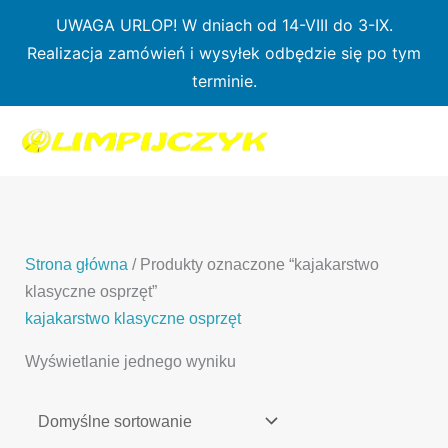
Przejdź
UWAGA URLOP! W dniach od 14-VIII do 3-IX.
do
Realizacja zamówień i wysyłek odbędzie się po tym
treści
terminie.
1
7
3
1
3
2
0
p
6
3
p
p
p
r
p
p
r
r
r
o
r
r
o
o
o
d
o
o
d
d
Strona główna
/ Produkty oznaczone “kajakarstwo
d
u
d
d
u
u
klasyczne osprzęt”
u
k
u
u
k
k
kajakarstwo klasyczne osprzęt
k
t
k
k
t
t
Wyświetlanie jednego wyniku
t
ó
t
t
y
y
ó
w
ó
ó
w
w
w