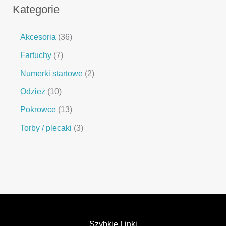
Kategorie
Akcesoria
36
Fartuchy
7
Numerki startowe
2
Odzież
10
Pokrowce
13
Torby / plecaki
3
Szybkie Linki