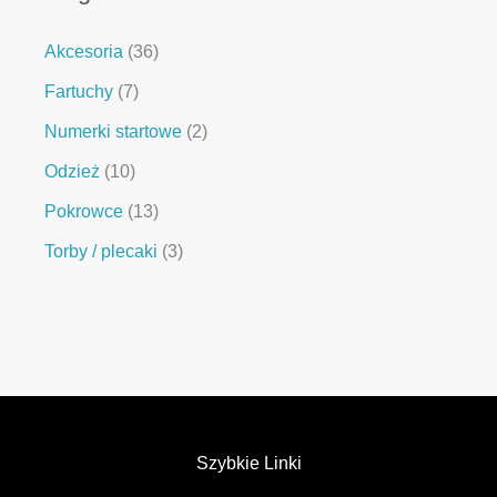
Akcesoria
36
Fartuchy
7
Numerki startowe
2
Odzież
10
Pokrowce
13
Torby / plecaki
3
Szybkie Linki