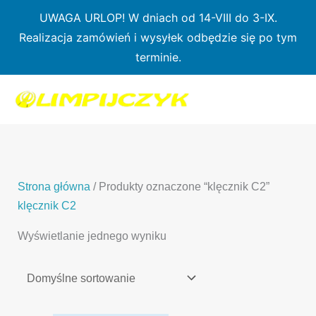
Przejdź
UWAGA URLOP! W dniach od 14-VIII do 3-IX.
do
Realizacja zamówień i wysyłek odbędzie się po tym
treści
terminie.
1
7
3
1
3
2
0
p
6
3
p
p
p
r
p
p
r
r
r
o
r
r
o
o
o
d
o
o
d
d
Strona główna
/ Produkty oznaczone “klęcznik C2”
d
u
d
d
u
u
klęcznik C2
u
k
u
u
k
k
Wyświetlanie jednego wyniku
k
t
k
k
t
t
t
ó
t
t
y
y
ó
w
ó
ó
w
w
w