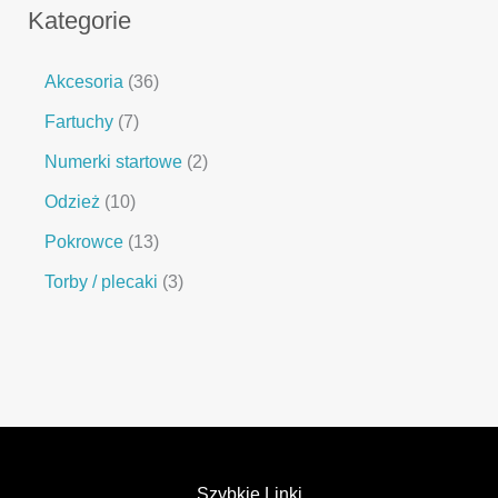
Kategorie
Akcesoria
36
Fartuchy
7
Numerki startowe
2
Odzież
10
Pokrowce
13
Torby / plecaki
3
Szybkie Linki