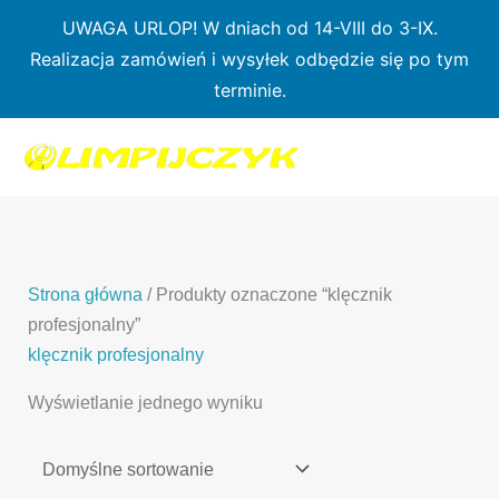
Przejdź
UWAGA URLOP! W dniach od 14-VIII do 3-IX.
do
Realizacja zamówień i wysyłek odbędzie się po tym
treści
terminie.
1
7
3
1
3
2
0
p
6
3
p
p
p
r
p
p
r
r
r
o
r
r
o
o
o
d
o
o
d
d
Strona główna
/ Produkty oznaczone “klęcznik
d
u
d
d
u
u
profesjonalny”
u
k
u
u
k
k
klęcznik profesjonalny
k
t
k
k
t
t
Wyświetlanie jednego wyniku
t
ó
t
t
y
y
ó
w
ó
ó
w
w
w