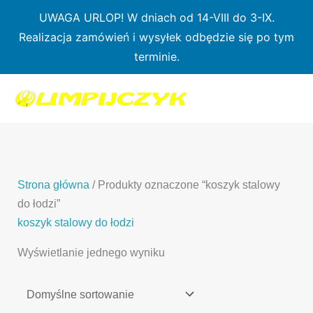
Przejdź
UWAGA URLOP! W dniach od 14-VIII do 3-IX.
do
Realizacja zamówień i wysyłek odbędzie się po tym
treści
terminie.
1
7
3
1
3
2
0
p
6
3
p
p
p
r
p
p
r
r
r
o
r
r
o
o
o
d
o
o
d
d
Strona główna
/ Produkty oznaczone “koszyk stalowy
d
u
d
d
u
u
do łodzi”
u
k
u
u
k
k
koszyk stalowy do łodzi
k
t
k
k
t
t
Wyświetlanie jednego wyniku
t
ó
t
t
y
y
ó
w
ó
ó
w
w
w