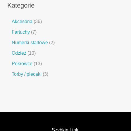
Kategorie
Akcesoria
36
Fartuchy
7
Numerki startowe
2
Odzież
10
Pokrowce
13
Torby / plecaki
3
Szybkie Linki