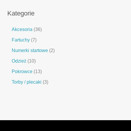
Kategorie
Akcesoria
36
Fartuchy
7
Numerki startowe
2
Odzież
10
Pokrowce
13
Torby / plecaki
3