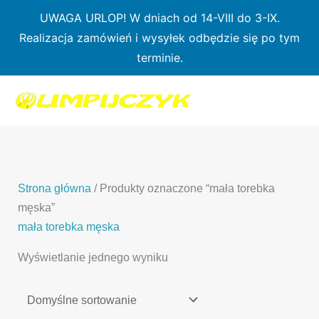
Przejdź
UWAGA URLOP! W dniach od 14-VIII do 3-IX.
do
Realizacja zamówień i wysyłek odbędzie się po tym
treści
terminie.
1
7
3
1
3
2
0
p
6
3
p
p
p
r
p
p
r
r
r
o
r
r
o
o
o
d
o
o
d
d
Strona główna
/ Produkty oznaczone “mała torebka
d
u
d
d
u
u
męska”
u
k
u
u
k
k
mała torebka męska
k
t
k
k
t
t
Wyświetlanie jednego wyniku
t
ó
t
t
y
y
ó
w
ó
ó
w
w
w