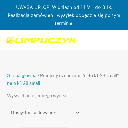
Przejdź
UWAGA URLOP! W dniach od 14-VIII do 3-IX.
do
Realizacja zamówień i wysyłek odbędzie się po tym
treści
terminie.
1
7
3
1
3
2
0
p
6
3
p
p
p
r
p
p
r
r
r
o
r
r
o
o
o
d
o
o
d
d
Strona główna
/ Produkty oznaczone “nelo k1 28 small”
d
u
d
d
u
u
nelo k1 28 small
u
k
u
u
k
k
Wyświetlanie jednego wyniku
k
t
k
k
t
t
t
ó
t
t
y
y
ó
w
ó
ó
w
w
w