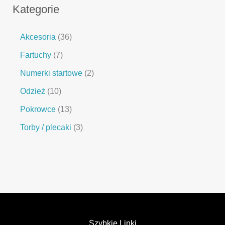
Kategorie
Akcesoria
36
Fartuchy
7
Numerki startowe
2
Odzież
10
Pokrowce
13
Torby / plecaki
3
Szybkie Linki