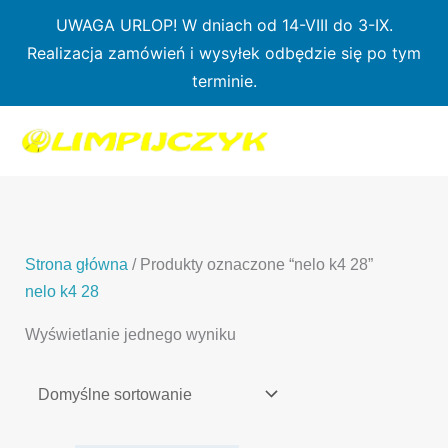
Przejdź
UWAGA URLOP! W dniach od 14-VIII do 3-IX.
do
Realizacja zamówień i wysyłek odbędzie się po tym
treści
terminie.
1
7
3
1
3
2
0
p
6
3
p
p
p
r
p
p
r
r
r
o
r
r
o
o
o
d
o
o
d
d
Strona główna
/ Produkty oznaczone “nelo k4 28”
d
u
d
d
u
u
nelo k4 28
u
k
u
u
k
k
Wyświetlanie jednego wyniku
k
t
k
k
t
t
t
ó
t
t
y
y
ó
w
ó
ó
w
w
w