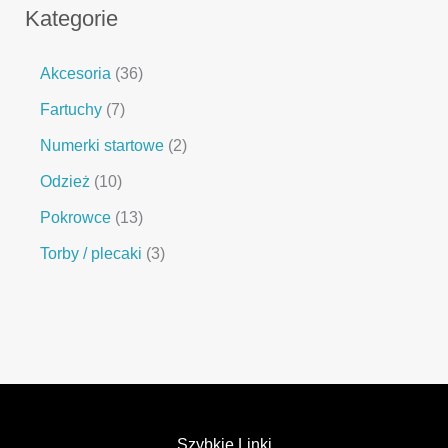
Kategorie
Akcesoria
36
Fartuchy
7
Numerki startowe
2
Odzież
10
Pokrowce
13
Torby / plecaki
3
Szybkie Linki