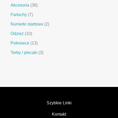
Akcesoria
36
Fartuchy
7
Numerki startowe
2
Odzież
10
Pokrowce
13
Torby / plecaki
3
Szybkie Linki
Kontakt