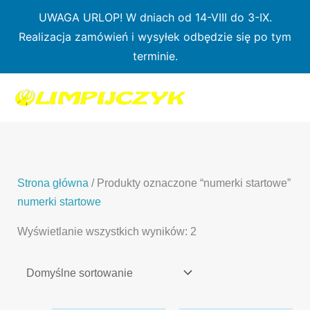
Przejdź
UWAGA URLOP! W dniach od 14-VIII do 3-IX.
do
Realizacja zamówień i wysyłek odbędzie się po tym
treści
terminie.
1
7
3
1
3
2
0
p
6
3
p
p
p
r
p
p
r
r
r
o
r
r
o
o
o
d
o
o
d
d
Strona główna
/ Produkty oznaczone “numerki startowe”
d
u
d
d
u
u
numerki startowe
u
k
u
u
k
k
Wyświetlanie wszystkich wyników: 2
k
t
k
k
t
t
t
ó
t
t
y
y
ó
w
ó
ó
w
w
w