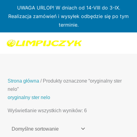
Przejdź
UWAGA URLOP! W dniach od 14-VIII do 3-IX.
do
Realizacja zamówień i wysyłek odbędzie się po tym
treści
terminie.
1
7
3
1
3
2
0
p
6
3
p
p
p
r
p
p
r
r
r
o
r
r
o
o
o
d
o
o
d
d
Strona główna
/ Produkty oznaczone “oryginalny ster
d
u
d
d
u
u
nelo”
u
k
u
u
k
k
oryginalny ster nelo
k
t
k
k
t
t
Wyświetlanie wszystkich wyników: 6
t
ó
t
t
y
y
ó
w
ó
ó
w
w
w