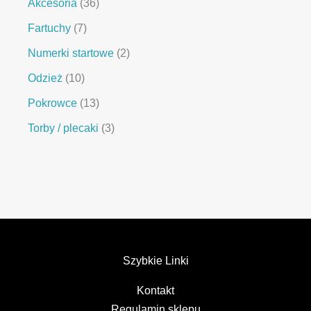
Akcesoria
36
Fartuchy
7
Numerki startowe
2
Odzież
10
Pokrowce
13
Torby / plecaki
3
Szybkie Linki
Kontakt
Regulamin sklepu