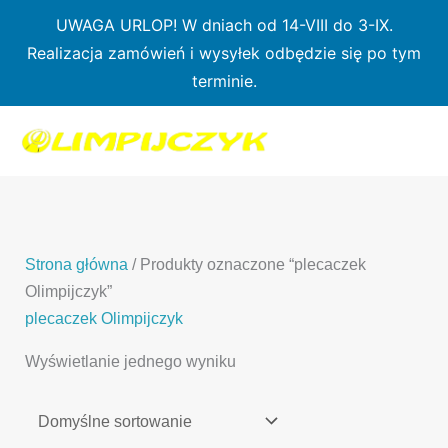
Przejdź
UWAGA URLOP! W dniach od 14-VIII do 3-IX.
do
Realizacja zamówień i wysyłek odbędzie się po tym
treści
terminie.
1
7
3
1
3
2
0
p
6
3
p
p
p
r
p
p
r
r
r
o
r
r
o
o
o
d
o
o
d
d
Strona główna
/ Produkty oznaczone “plecaczek
d
u
d
d
u
u
Olimpijczyk”
u
k
u
u
k
k
plecaczek Olimpijczyk
k
t
k
k
t
t
Wyświetlanie jednego wyniku
t
ó
t
t
y
y
ó
w
ó
ó
w
w
w