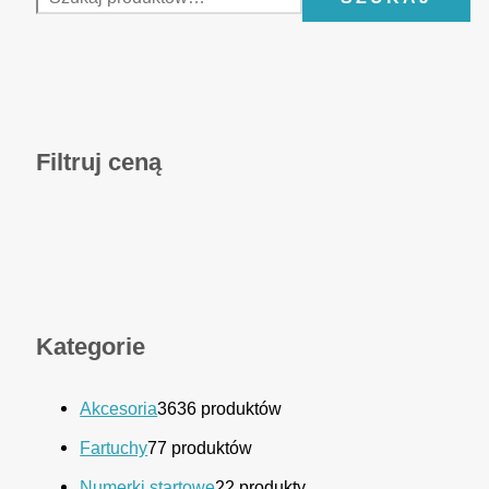
Filtruj ceną
Kategorie
Akcesoria
36
36 produktów
Fartuchy
7
7 produktów
Numerki startowe
2
2 produkty