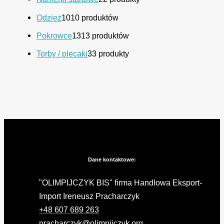
Odzież
10
10 produktów
Pokrowce
13
13 produktów
Torby / plecaki
3
3 produkty
Dane kontaktowe:
"OLIMPIJCZYK BIS" firma Handlowa Eksport-
Import Ireneusz Pracharczyk
+48 607 689 263
pracharczyk@olimpijczyk.org