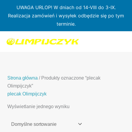
Przejdź
UWAGA URLOP! W dniach od 14-VIII do 3-IX.
do
Realizacja zamówień i wysyłek odbędzie się po tym
treści
terminie.
1
7
3
1
3
2
0
p
6
3
p
p
p
r
p
p
r
r
r
o
r
r
o
o
o
d
o
o
d
d
Strona główna
/ Produkty oznaczone “plecak
d
u
d
d
u
u
Olimpijczyk”
u
k
u
u
k
k
plecak Olimpijczyk
k
t
k
k
t
t
Wyświetlanie jednego wyniku
t
ó
t
t
y
y
ó
w
ó
ó
w
w
w