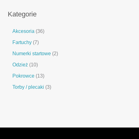
Kategorie
Akcesoria
36
Fartuchy
7
Numerki startowe
2
Odzież
10
Pokrowce
13
Torby / plecaki
3