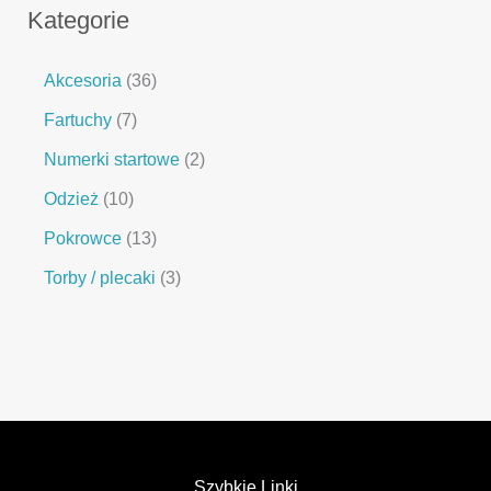
Kategorie
Akcesoria
36
Fartuchy
7
Numerki startowe
2
Odzież
10
Pokrowce
13
Torby / plecaki
3
Szybkie Linki