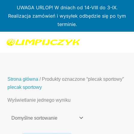
Przejdź
UWAGA URLOP! W dniach od 14-VIII do 3-IX.
do
Realizacja zamówień i wysyłek odbędzie się po tym
treści
terminie.
1
7
3
1
3
2
0
p
6
3
p
p
p
r
p
p
r
r
r
o
r
r
o
o
o
d
o
o
d
d
Strona główna
/ Produkty oznaczone “plecak sportowy”
d
u
d
d
u
u
plecak sportowy
u
k
u
u
k
k
Wyświetlanie jednego wyniku
k
t
k
k
t
t
t
ó
t
t
y
y
ó
w
ó
ó
w
w
w