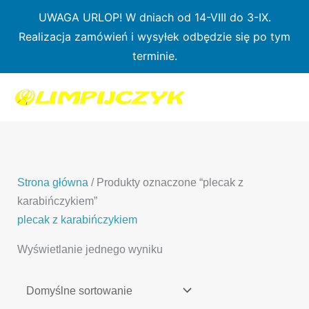
Przejdź
UWAGA URLOP! W dniach od 14-VIII do 3-IX.
do
Realizacja zamówień i wysyłek odbędzie się po tym
treści
terminie.
1
7
3
1
3
2
0
p
6
3
p
p
p
r
p
p
r
r
r
o
r
r
o
o
o
d
o
o
d
d
Strona główna
/ Produkty oznaczone “plecak z
d
u
d
d
u
u
karabińczykiem”
u
k
u
u
k
k
plecak z karabińczykiem
k
t
k
k
t
t
Wyświetlanie jednego wyniku
t
ó
t
t
y
y
ó
w
ó
ó
w
w
w