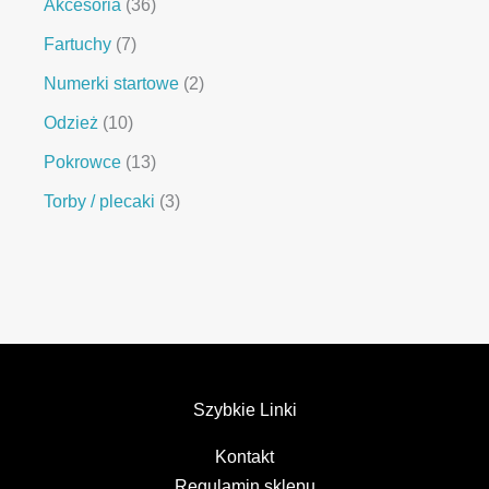
Akcesoria
36
Fartuchy
7
Numerki startowe
2
Odzież
10
Pokrowce
13
Torby / plecaki
3
Szybkie Linki
Kontakt
Regulamin sklepu