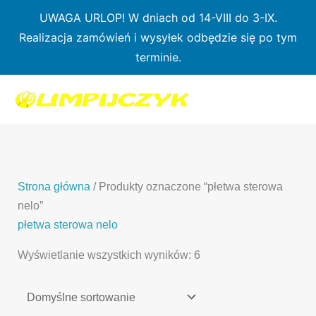
Przejdź
UWAGA URLOP! W dniach od 14-VIII do 3-IX.
do
Realizacja zamówień i wysyłek odbędzie się po tym
treści
terminie.
1
7
3
1
3
2
0
p
6
3
p
p
p
r
p
p
r
r
r
o
r
r
o
o
o
d
o
o
d
d
Strona główna
/ Produkty oznaczone “płetwa sterowa
d
u
d
d
u
u
nelo”
u
k
u
u
k
k
płetwa sterowa nelo
k
t
k
k
t
t
Wyświetlanie wszystkich wyników: 6
t
ó
t
t
y
y
ó
w
ó
ó
w
w
w