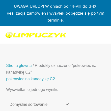
Przejdź
UWAGA URLOP! W dniach od 14-VIII do 3-IX.
do
Realizacja zamówień i wysyłek odbędzie się po tym
treści
terminie.
1
7
3
1
3
2
0
p
6
3
p
p
p
r
p
p
r
r
r
o
r
r
o
o
o
d
o
o
d
d
Strona główna
/ Produkty oznaczone “pokrowiec na
d
u
d
d
u
u
kanadyjkę C2”
u
k
u
u
k
k
pokrowiec na kanadyjkę C2
k
t
k
k
t
t
Wyświetlanie jednego wyniku
t
ó
t
t
y
y
ó
w
ó
ó
w
w
w