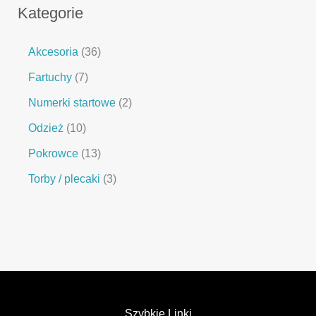
Kategorie
Akcesoria
36
Fartuchy
7
Numerki startowe
2
Odzież
10
Pokrowce
13
Torby / plecaki
3
Szybkie Linki