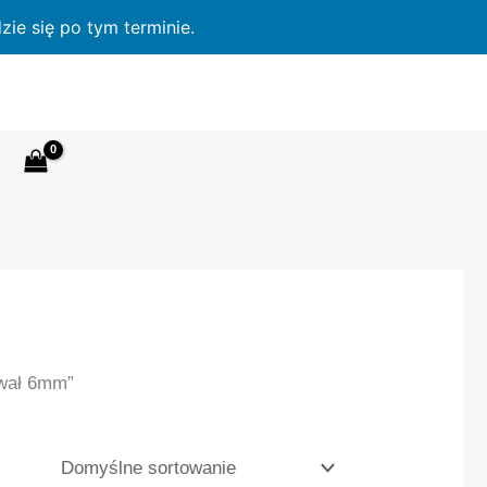
ie się po tym terminie.
 wał 6mm”