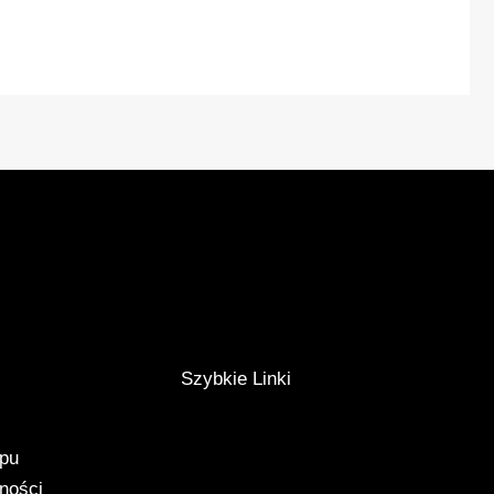
Szybkie Linki
epu
tności