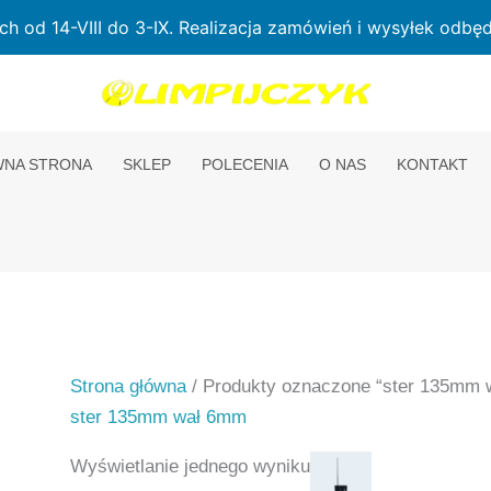
od 14-VIII do 3-IX. Realizacja zamówień i wysyłek odbędz
NA STRONA
SKLEP
POLECENIA
O NAS
KONTAKT
Strona główna
/ Produkty oznaczone “ster 135mm
ster 135mm wał 6mm
Wyświetlanie jednego wyniku