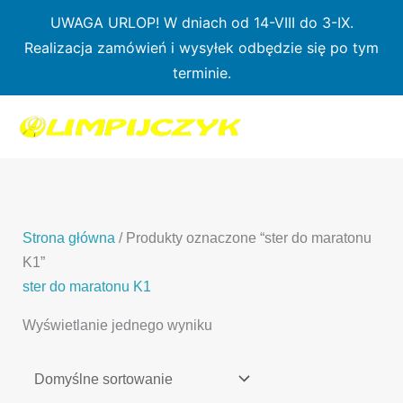
Przejdź
UWAGA URLOP! W dniach od 14-VIII do 3-IX.
do
Realizacja zamówień i wysyłek odbędzie się po tym
treści
terminie.
1
7
3
1
3
2
0
p
6
3
p
p
p
r
p
p
r
r
r
o
r
r
o
o
o
d
o
o
d
d
Strona główna
/ Produkty oznaczone “ster do maratonu
d
u
d
d
u
u
K1”
u
k
u
u
k
k
ster do maratonu K1
k
t
k
k
t
t
Wyświetlanie jednego wyniku
t
ó
t
t
y
y
ó
w
ó
ó
w
w
w