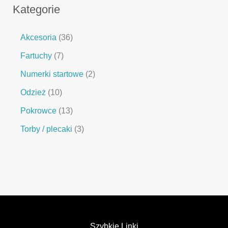
Kategorie
Akcesoria
36
Fartuchy
7
Numerki startowe
2
Odzież
10
Pokrowce
13
Torby / plecaki
3
Szybkie Linki