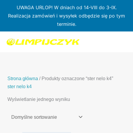
Przejdź
UWAGA URLOP! W dniach od 14-VIII do 3-IX.
do
Realizacja zamówień i wysyłek odbędzie się po tym
treści
terminie.
1
7
3
1
3
2
0
p
6
3
p
p
p
r
p
p
r
r
r
o
r
r
o
o
o
d
o
o
d
d
Strona główna
/ Produkty oznaczone “ster nelo k4”
d
u
d
d
u
u
ster nelo k4
u
k
u
u
k
k
Wyświetlanie jednego wyniku
k
t
k
k
t
t
t
ó
t
t
y
y
ó
w
ó
ó
w
w
w