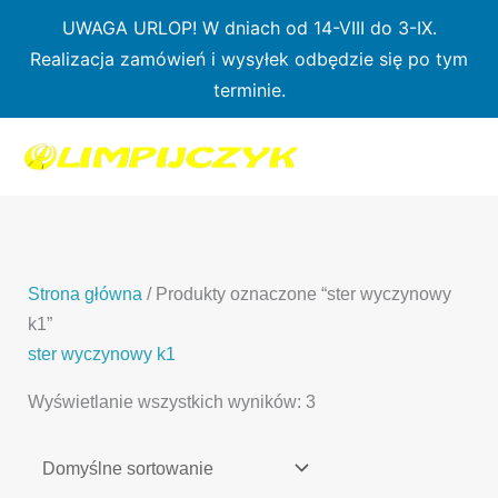
Przejdź
UWAGA URLOP! W dniach od 14-VIII do 3-IX.
do
Realizacja zamówień i wysyłek odbędzie się po tym
treści
terminie.
1
7
3
1
3
2
0
p
6
3
p
p
p
r
p
p
r
r
r
o
r
r
o
o
o
d
o
o
d
d
Strona główna
/ Produkty oznaczone “ster wyczynowy
d
u
d
d
u
u
k1”
u
k
u
u
k
k
ster wyczynowy k1
k
t
k
k
t
t
Wyświetlanie wszystkich wyników: 3
t
ó
t
t
y
y
ó
w
ó
ó
w
w
w