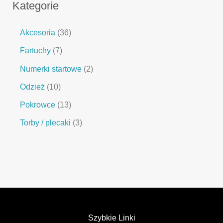
Kategorie
Akcesoria
36
Fartuchy
7
Numerki startowe
2
Odzież
10
Pokrowce
13
Torby / plecaki
3
Szybkie Linki