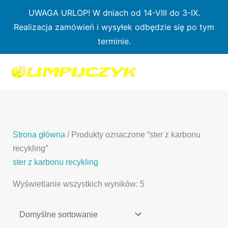
Przejdź
UWAGA URLOP! W dniach od 14-VIII do 3-IX.
do
Realizacja zamówień i wysyłek odbędzie się po tym
treści
terminie.
1
7
3
1
3
2
0
p
6
3
p
p
p
r
p
p
r
r
r
o
r
r
o
o
o
d
o
o
d
d
Strona główna
/ Produkty oznaczone “ster z karbonu
d
u
d
d
u
u
recykling”
u
k
u
u
k
k
ster z karbonu recykling
k
t
k
k
t
t
Wyświetlanie wszystkich wyników: 5
t
ó
t
t
y
y
ó
w
ó
ó
w
w
w