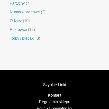
Fartuchy
7
Numerki startowe
2
Odzież
10
Pokrowce
13
Torby / plecaki
3
Szybkie Linki
Kontakt
Regulamin sklepu
Polityka prywatności