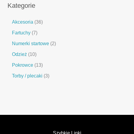
Kategorie
Akcesoria
36
Fartuchy
7
Numerki startowe
2
Odzież
10
Pokrowce
13
Torby / plecaki
3
Szybkie Linki