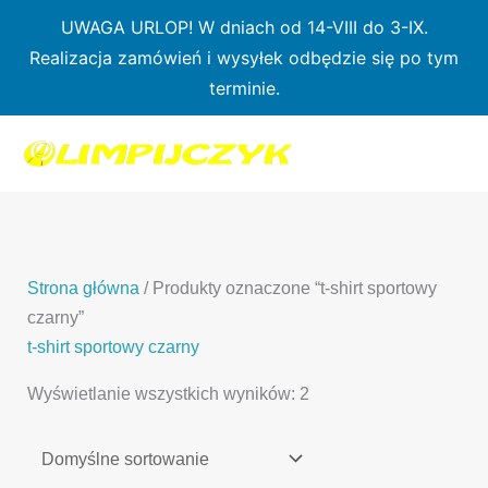
Przejdź
UWAGA URLOP! W dniach od 14-VIII do 3-IX.
do
Realizacja zamówień i wysyłek odbędzie się po tym
treści
terminie.
1
7
3
1
3
2
0
p
6
3
p
p
p
r
p
p
r
r
r
o
r
r
o
o
o
d
o
o
d
d
Strona główna
/ Produkty oznaczone “t-shirt sportowy
d
u
d
d
u
u
czarny”
u
k
u
u
k
k
t-shirt sportowy czarny
k
t
k
k
t
t
Wyświetlanie wszystkich wyników: 2
t
ó
t
t
y
y
ó
w
ó
ó
w
w
w