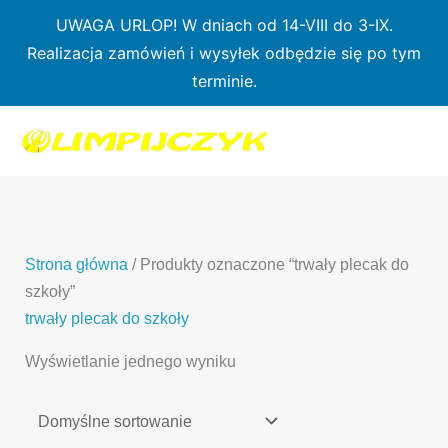
Przejdź
UWAGA URLOP! W dniach od 14-VIII do 3-IX.
do
Realizacja zamówień i wysyłek odbędzie się po tym
treści
terminie.
1
7
3
1
3
2
0
p
6
3
p
p
p
r
p
p
r
r
r
o
r
r
o
o
o
d
o
o
d
d
Strona główna
/ Produkty oznaczone “trwały plecak do
d
u
d
d
u
u
szkoły”
u
k
u
u
k
k
trwały plecak do szkoły
k
t
k
k
t
t
Wyświetlanie jednego wyniku
t
ó
t
t
y
y
ó
w
ó
ó
w
w
w