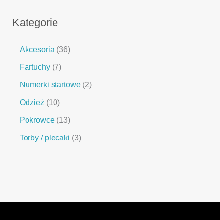
Kategorie
Akcesoria
36
Fartuchy
7
Numerki startowe
2
Odzież
10
Pokrowce
13
Torby / plecaki
3