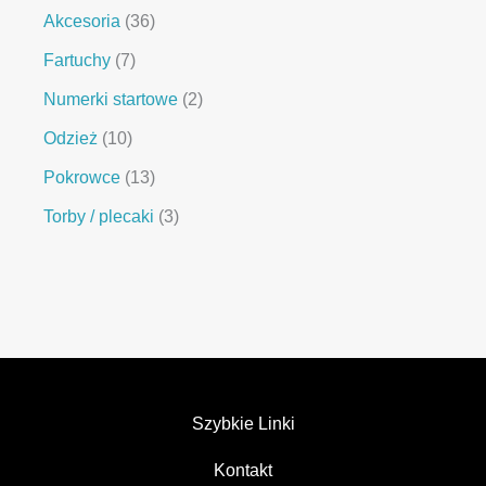
Akcesoria
36
Fartuchy
7
Numerki startowe
2
Odzież
10
Pokrowce
13
Torby / plecaki
3
Szybkie Linki
Kontakt