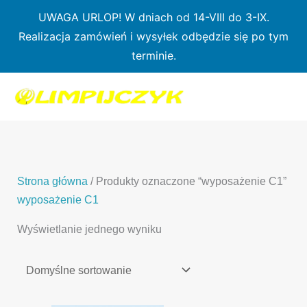
Przejdź
UWAGA URLOP! W dniach od 14-VIII do 3-IX.
do
Realizacja zamówień i wysyłek odbędzie się po tym
treści
terminie.
1
7
3
1
3
2
0
p
6
3
p
p
p
r
p
p
r
r
r
o
r
r
o
o
o
d
o
o
d
d
Strona główna
/ Produkty oznaczone “wyposażenie C1”
d
u
d
d
u
u
wyposażenie C1
u
k
u
u
k
k
Wyświetlanie jednego wyniku
k
t
k
k
t
t
t
ó
t
t
y
y
ó
w
ó
ó
w
w
w