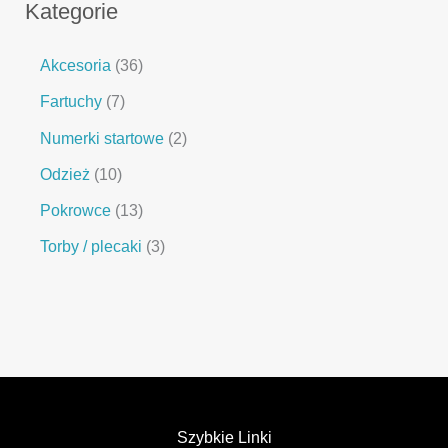
Kategorie
Akcesoria
36
Fartuchy
7
Numerki startowe
2
Odzież
10
Pokrowce
13
Torby / plecaki
3
Szybkie Linki