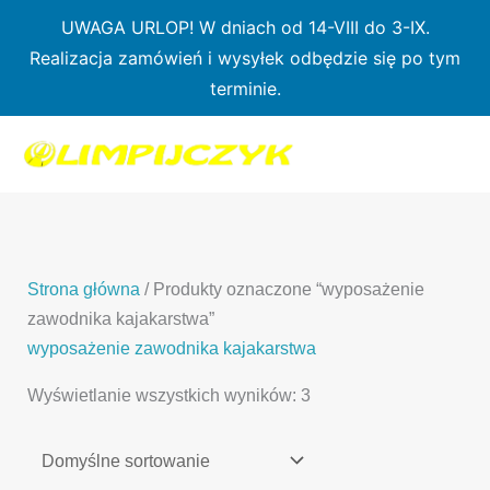
Przejdź
UWAGA URLOP! W dniach od 14-VIII do 3-IX.
do
Realizacja zamówień i wysyłek odbędzie się po tym
treści
terminie.
1
7
3
1
3
2
0
p
6
3
p
p
p
r
p
p
r
r
r
o
r
r
o
o
o
d
o
o
d
d
Strona główna
/ Produkty oznaczone “wyposażenie
d
u
d
d
u
u
zawodnika kajakarstwa”
u
k
u
u
k
k
wyposażenie zawodnika kajakarstwa
k
t
k
k
t
t
Wyświetlanie wszystkich wyników: 3
t
ó
t
t
y
y
ó
w
ó
ó
w
w
w