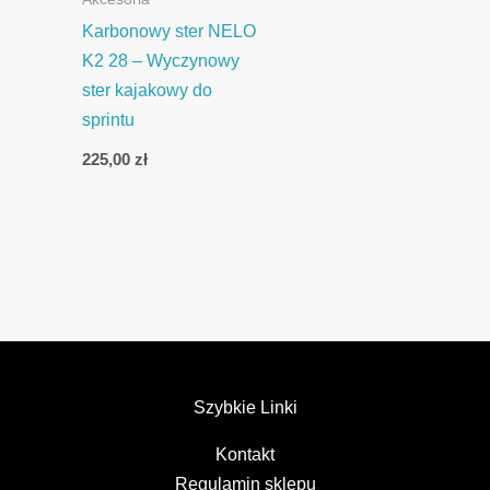
Karbonowy ster NELO
K2 28 – Wyczynowy
ster kajakowy do
sprintu
225,00
zł
Szybkie Linki
Kontakt
Regulamin sklepu