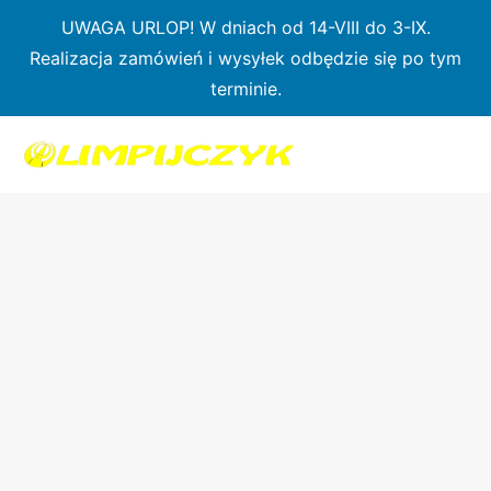
Przejdź
UWAGA URLOP! W dniach od 14-VIII do 3-IX.
do
Realizacja zamówień i wysyłek odbędzie się po tym
treści
terminie.
ilość
Oryginalny
pokrowiec
na
kajak
Nelo
-
K2