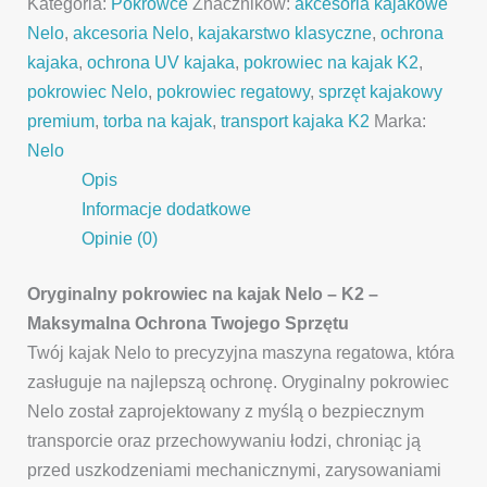
Kategoria:
Pokrowce
Znaczników:
akcesoria kajakowe
Nelo
,
akcesoria Nelo
,
kajakarstwo klasyczne
,
ochrona
kajaka
,
ochrona UV kajaka
,
pokrowiec na kajak K2
,
pokrowiec Nelo
,
pokrowiec regatowy
,
sprzęt kajakowy
premium
,
torba na kajak
,
transport kajaka K2
Marka:
Nelo
Opis
Informacje dodatkowe
Opinie (0)
Oryginalny pokrowiec na kajak
Nelo –
K2 –
Maksymalna Ochrona Twojego Sprzętu
Twój kajak Nelo to precyzyjna maszyna regatowa, która
zasługuje na najlepszą ochronę. Oryginalny pokrowiec
Nelo został zaprojektowany z myślą o bezpiecznym
transporcie oraz przechowywaniu łodzi, chroniąc ją
przed uszkodzeniami mechanicznymi, zarysowaniami