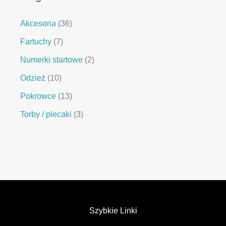
Akcesoria
36
Fartuchy
7
Numerki startowe
2
Odzież
10
Pokrowce
13
Torby / plecaki
3
Szybkie Linki