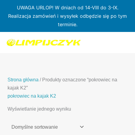
Przejdź
UWAGA URLOP! W dniach od 14-VIII do 3-IX.
do
Realizacja zamówień i wysyłek odbędzie się po tym
treści
terminie.
1
7
3
1
3
2
0
p
6
3
p
p
p
r
p
p
r
r
r
o
r
r
o
o
o
d
o
o
d
d
Strona główna
/ Produkty oznaczone “pokrowiec na
d
u
d
d
u
u
kajak K2”
u
k
u
u
k
k
pokrowiec na kajak K2
k
t
k
k
t
t
Wyświetlanie jednego wyniku
t
ó
t
t
y
y
ó
w
ó
ó
w
w
w