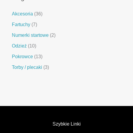
Akcesoria
36
Fartuchy
7
Numerki startowe
2
Odzież
10
Pokrowce
13
Torby / plecaki
3
Szybkie Linki