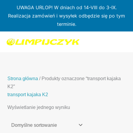
Przejdź
UWAGA URLOP! W dniach od 14-VIII do 3-IX.
do
Realizacja zamówień i wysyłek odbędzie się po tym
treści
terminie.
1
7
3
1
3
2
0
p
6
3
p
p
p
r
p
p
r
r
r
o
r
r
o
o
o
d
o
o
d
d
Strona główna
/ Produkty oznaczone “transport kajaka
d
u
d
d
u
u
K2”
u
k
u
u
k
k
transport kajaka K2
k
t
k
k
t
t
Wyświetlanie jednego wyniku
t
ó
t
t
y
y
ó
w
ó
ó
w
w
w